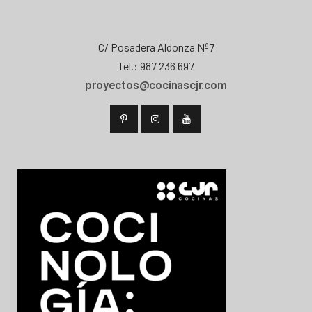
C/ Posadera Aldonza Nº7
Tel.: 987 236 697
proyectos@cocinascjr.com