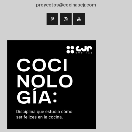
proyectos@cocinascjr.com