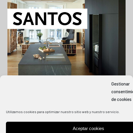
Gestionar
consentimi
de cookies
Utilizamos cookies para optimizar nuestro sitio web y nuestro servicio.
Aceptar cookies
COPYRIGHT
2026 COCINAS CJR | DISEÑO Y SERVICIO WEB BY