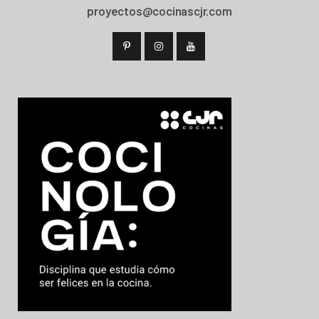
proyectos@cocinascjr.com