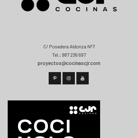
C/ Posadera Aldonza Nº7
Tel.: 987 236 697
proyectos@cocinascjr.com