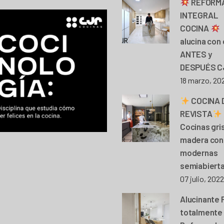
REFORM
INTEGRAL
COCINA
alucina con 
ANTES y
DESPUÉS C
18 marzo, 20
COCINA 
REVISTA
Cocinas gri
madera con 
modernas
semiabiert
07 julio, 2022
Alucinante 
totalmente