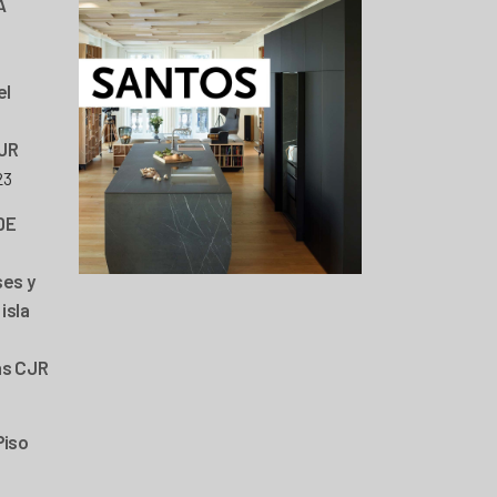
A
el
JR
23
DE
ses y
isla
as CJR
Piso