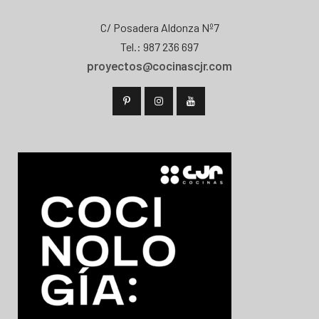
C/ Posadera Aldonza Nº7
Tel.: 987 236 697
proyectos@cocinascjr.com