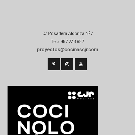
C/ Posadera Aldonza Nº7
Tel.: 987 236 697
proyectos@cocinascjr.com