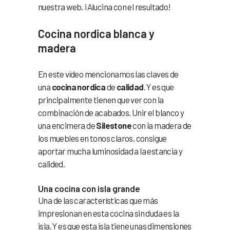
nuestra web. ¡Alucina con el resultado!
Cocina nordica blanca y
madera
En este vídeo mencionamos las claves de
una
cocina nordica
de
calidad
. Y es que
principalmente tienen que ver con la
combinación de acabados. Unir el blanco y
una encimera de
Silestone
con la madera de
los muebles en tonos claros, consigue
aportar mucha luminosidad a la estancia y
calided.
Una cocina con isla grande
Una de las características que más
impresionan en esta cocina sin duda es la
isla. Y es que esta isla tiene unas dimensiones