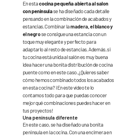
En esta
cocina pequeña abierta al salon
con peninsula
se ha diseñado cada detalle
pensando en la combinación de acabados y
estancias. Combinar la
madera, el blanco y
el negro
se consigue una estancia con un
toque muy elegante y perfecto para
adaptarlo al resto de estancias. Además, si
tu cocina está unida al salón es muy buena
idea hacer una bonita distribución de cocina
puente como en este caso. ¿Quieres saber
cómo hemos combinado todos los acabados
en esta cocina? ¡En este vídeo te lo
contamos todo para que puedas conocer
mejor qué combinaciones puedes hacer en
tus proyectos!
Una peninsula diferente
En este caso, se ha diseñado una bonita
peninsula en la cocina. Con una encimera en