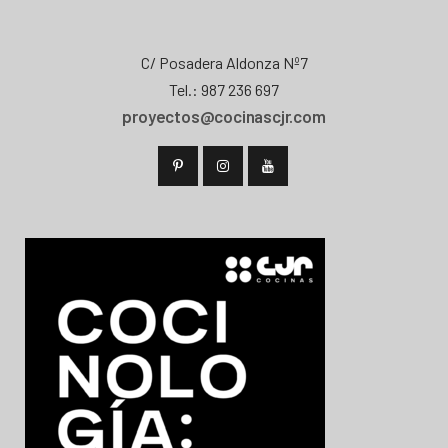
C/ Posadera Aldonza Nº7
Tel.: 987 236 697
proyectos@cocinascjr.com