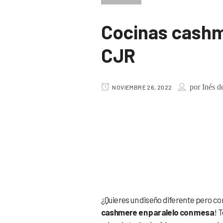
Cocinas cashm
CJR
por
Inés d
NOVIEMBRE 26, 2022
Cocinas cas
mesa
¿Quieres un diseño diferente pero co
cashmere en paralelo con mesa
! 