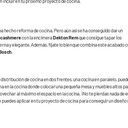
 incluir en tu próximo proyecto de cocina.
ha hecho reforma de cocina. Pero aún así se ha conseguido dar un
a
cashmere
con la encimera
Dekton Rem
que consigue tapar los
erna y elegante. Además, fíjate lo bien que combina este acabado 
Bosch
.
na distribución de cocina en dos frentes, una cocina en paralelo, pue
na en la cocina donde colocar una pequeña mesa y muebles altos p
vechar al máximo el espacio en la cocina. ¡No te pierdas nada de 
e puedes aplicar en tu proyecto de cocina para conseguir un diseño