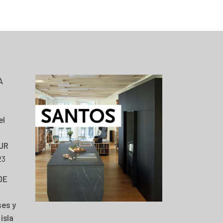
A
el
JR
23
DE
ses y
isla