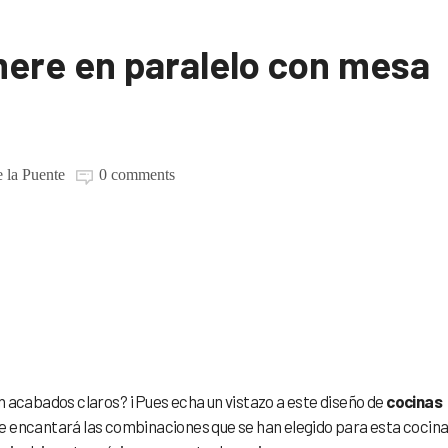
ere en paralelo con mesa
e la Puente
0 comments
hmere en paralelo co
n acabados claros? ¡Pues echa un vistazo a este diseño de
cocinas
Te encantará las combinaciones que se han elegido para esta cocina