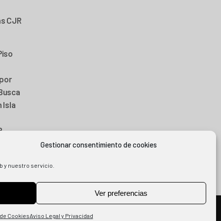
as CJR
Piso
por
 Busca
 Isla
R
25
Gestionar consentimiento de cookies
b y nuestro servicio.
Ver preferencias
AVISO LEGAL Y PRIVACIDAD
|
POLÍTICA DE COOKIES
 de Cookies
Aviso Legal y Privacidad
BASES SORTEO COCINAS CJR X SINGULAR MARKET