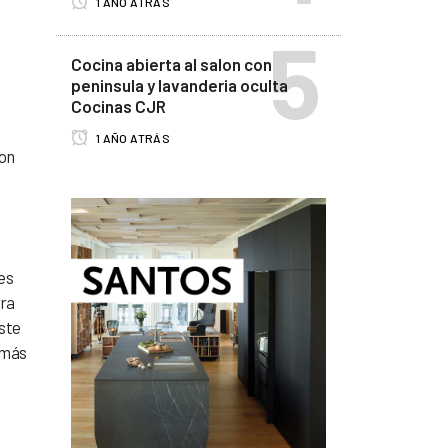
1 AÑO ATRÁS
Cocina abierta al salon con
peninsula y lavanderia oculta
Cocinas CJR
1 AÑO ATRÁS
con
des
ara
este
 más