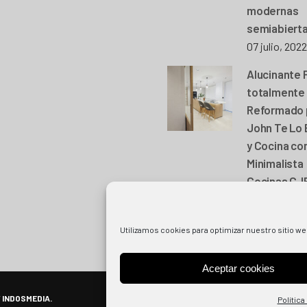
modernas
semiabiert
07 julio, 2022
Alucinante 
totalmente
Reformado 
John Te Lo
y Cocina con
Minimalista
Cocinas CJ
15 marzo, 20
Utilizamos cookies para optimizar nuestro sitio we
Aceptar cookies
Y
INDOSMEDIA.
Política