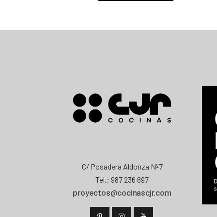
C/ Posadera Aldonza Nº7
Tel.: 987 236 697
proyectos@cocinascjr.com