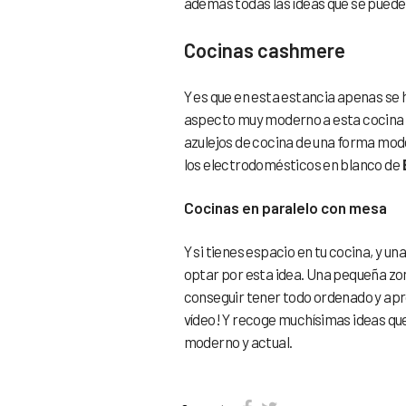
además todas las ideas que se pueden
Cocinas cashmere
Y es que en esta estancia apenas se 
aspecto muy moderno a esta cocin
azulejos de cocina de una forma mod
los electrodomésticos en blanco de
Cocinas en paralelo con mesa
Y si tienes espacio en tu cocina, y u
optar por esta idea. Una pequeña zo
conseguir tener todo ordenado y apro
vídeo! Y recoge muchísimas ideas qu
moderno y actual.