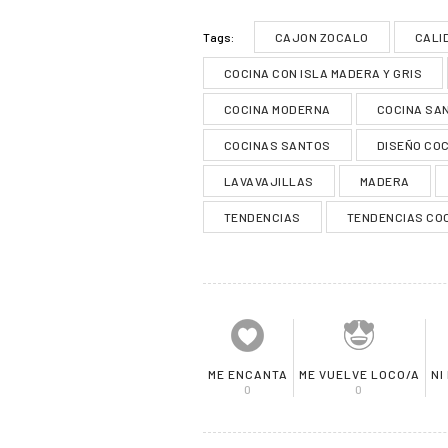
CAJON ZOCALO
CALI
Tags:
COCINA CON ISLA MADERA Y GRIS
COCINA MODERNA
COCINA SA
COCINAS SANTOS
DISEÑO CO
LAVAVAJILLAS
MADERA
TENDENCIAS
TENDENCIAS CO
ME ENCANTA
ME VUELVE LOCO/A
NI
0
0