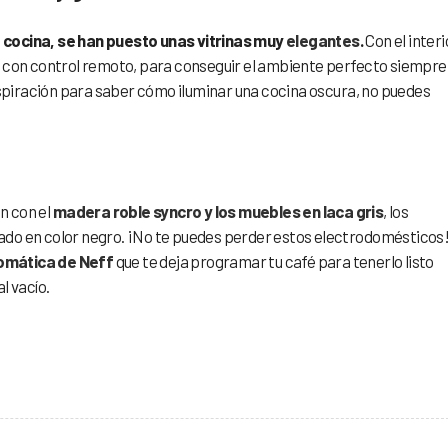
a cocina, se han puesto unas vitrinas muy
elegantes
.
Con el interi
a con control remoto, para conseguir el ambiente perfecto siempre
inspiración para saber cómo iluminar una cocina oscura, no puedes
n con el
madera roble syncro y los muebles en laca gris
, los
ado en color negro. ¡No te puedes perder estos electrodomésticos
omática de Neff
que te deja programar tu café para tenerlo listo
l vacío.