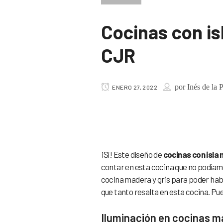
Cocinas con is
CJR
por
Inés de la 
ENERO 27, 2022
Cocinas con 
¡Sí! Este diseño de
cocinas con isla 
contar en esta cocina que no podíam
cocina madera y gris para poder habl
que tanto resalta en esta cocina. P
Iluminación en cocinas ma