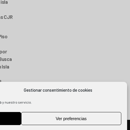
isla
as CJR
Piso
por
 Busca
 Isla
R
25
Gestionar consentimiento de cookies
b y nuestro servicio.
Ver preferencias
AVISO LEGAL Y PRIVACIDAD
|
POLÍTICA DE COOKIES