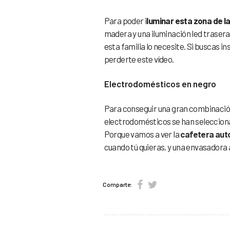
Para poder i
luminar esta zona de l
madera y una iluminación led traser
esta familia lo necesite. Si buscas 
perderte este vídeo.
Electrodomésticos en negro
Para conseguir una gran combinació
electrodomésticos se han seleccion
Porque vamos a ver la
cafetera aut
cuando tú quieras, y una envasadora a
Comparte: