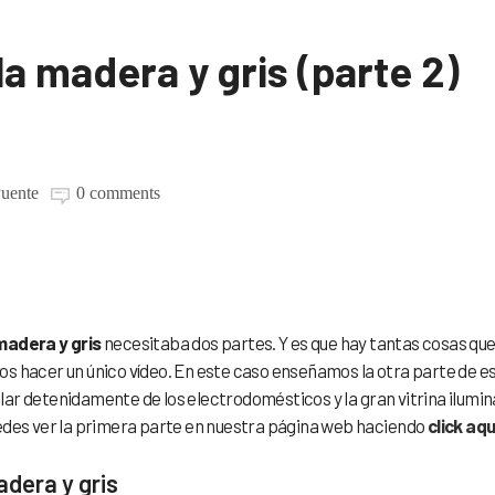
la madera y gris (parte 2)
Puente
0 comments
isla madera y gris
madera y gris
necesitaba dos partes. Y es que hay tantas cosas qu
os hacer un único vídeo. En este caso enseñamos la otra parte de e
ar detenidamente de los electrodomésticos y la gran vitrina ilumi
uedes ver la primera parte en nuestra página web haciendo
click aqu
dera y gris