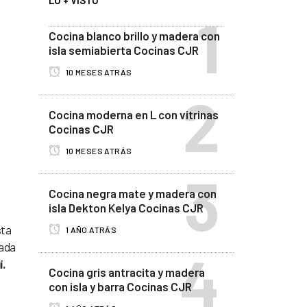
LO + VISTO
Cocina blanco brillo y madera con
isla semiabierta Cocinas CJR
10 MESES ATRÁS
Cocina moderna en L con vitrinas
Cocinas CJR
10 MESES ATRÁS
Cocina negra mate y madera con
isla Dekton Kelya Cocinas CJR
e
sta
1 AÑO ATRÁS
nada
í.
Cocina gris antracita y madera
con isla y barra Cocinas CJR