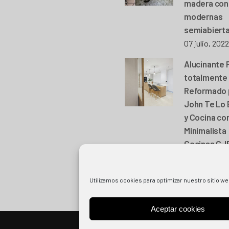
madera con 
modernas
semiabiert
07 julio, 2022
Alucinante 
totalmente
Reformado 
John Te Lo
y Cocina con
Minimalista
Cocinas CJ
15 marzo, 20
Utilizamos cookies para optimizar nuestro sitio we
Aceptar cookies