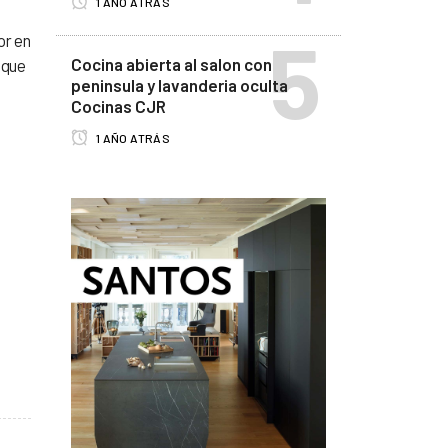
1 AÑO ATRÁS
or en
Cocina abierta al salon con
 que
peninsula y lavanderia oculta
Cocinas CJR
1 AÑO ATRÁS
!