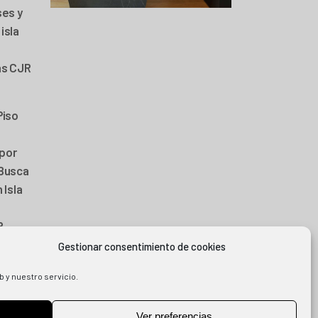
ses y
isla
as CJR
Piso
por
 Busca
 Isla
R
25
Gestionar consentimiento de cookies
b y nuestro servicio.
Ver preferencias