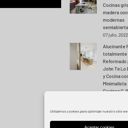
Cocinas gri
madera con 
modernas
semiabiert
07 julio, 2022
Alucinante 
totalmente
Reformado 
John Te Lo
y Cocina con
Minimalista
Cocinas CJ
15 marzo, 20
Utilizamos cookies para optimizar nuestro sitio we
Aceptar cookies