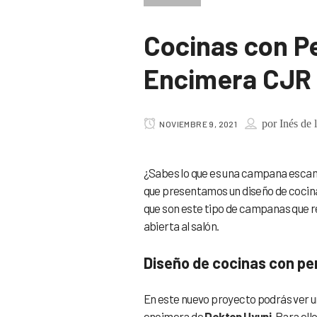
Cocinas con P
Encimera CJR
por
Inés de 
NOVIEMBRE 9, 2021
¿Sabes lo que es una campana escam
que presentamos un diseño de cocina
que son este tipo de campanas que r
abierta al salón.
Diseño de cocinas con pe
En este nuevo proyecto podrás ver 
encimera de
Dekton Uyuni
. Para el