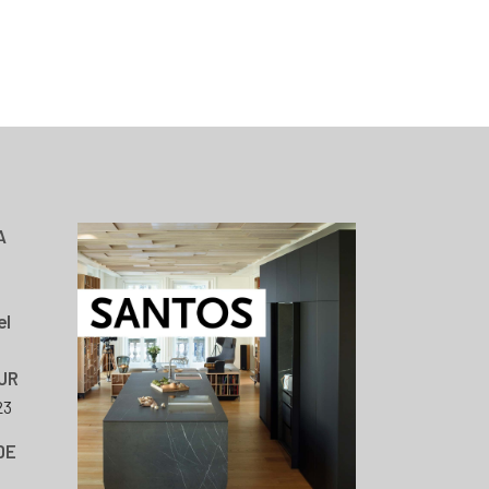
A
el
JR
23
DE