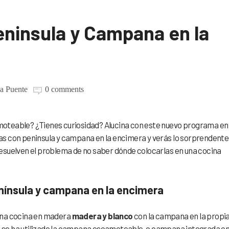
eninsula y Campana en la
la Puente
0 comments
oteable? ¿Tienes curiosidad? Alucina con este nuevo programa en 
s con peninsula y campana en la encimera y verás lo sorprendente
esuelven el problema de no saber dónde colocarlas en una cocina
nínsula y campana en la encimera
una cocina en madera
madera y blanco
con la campana en la propi
lo se ha utilizado la campana escamoteable, o campana integrada en