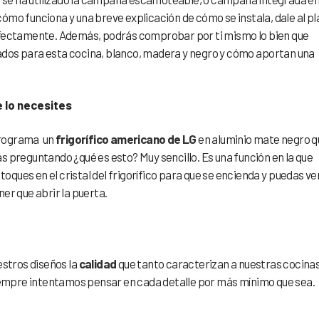
 cómo funciona y una breve explicación de cómo se instala, dale al pl
rfectamente. Además, podrás comprobar por ti mismo lo bien que
dos para esta cocina, blanco, madera y negro y cómo aportan una
e lo necesites
programa un
frigorífico americano de LG
en aluminio mate negro q
ás preguntando ¿qué es esto? Muy sencillo. Es una función en la que
ques en el cristal del frigorífico para que se encienda y puedas ve
ener que abrir la puerta.
stros diseños la
calidad
que tanto caracterizan a nuestras cocinas
siempre intentamos pensar en cada detalle por más mínimo que sea.