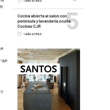
1 AÑO ATRÁS
ay
Cocina abierta al salon con
peninsula y lavanderia oculta
Cocinas CJR
1 AÑO ATRÁS
ue
r qué
 y