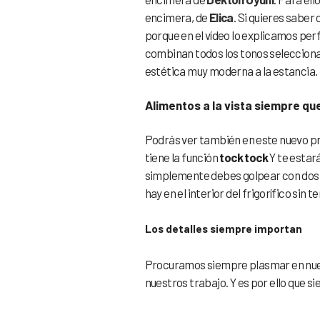
encimera, de
Elica
. Si quieres saber
porque en el vídeo lo explicamos pe
combinan todos los tonos selecciona
estética muy moderna a la estancia.
Alimentos a la vista siempre qu
Podrás ver también en este nuevo 
tiene la función
tock tock
Y te estar
simplemente debes golpear con dos to
hay en el interior del frigorífico sin t
Los detalles siempre importan
Procuramos siempre plasmar en nue
nuestros trabajo. Y es por ello que 