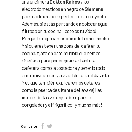
una encimera
Dekton Kairos
y los
electrodomésticos en negro de
Siemens
para darle un toque perfecto a tu proyecto.
Además, si estás pensando en colocar agua
filtrada en tu cocina, ¡este es tu vídeo!
Porque te explicamos cómo lo hemos hecho.
Y si quieres tener una zona del café en tu
cocina, fíjate en este mueble que hemos
diseñado para poder guardar tanto la
cafetera como la tostadora y tenerlo todo
en un mismo sitio y accesible para el día a día.
Y es que también explicaremos detalles
como la puerta deslizante del lavavajillas
integrado, las ventajas de separar el
congelador y el frigorífico ¡y mucho más!
Comparte: