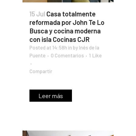
15 Jul
Casa totalmente
reformada por John Te Lo
Busca y cocina moderna
con isla Cocinas CJR
Posted at 14:58h
in
by
Inés de la
Puente
0 Comentarios
1
Like
Compartir
Leer más