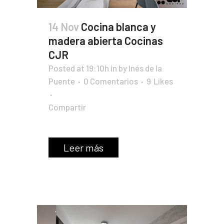
14 Nov
Cocina blanca y
madera abierta Cocinas
CJR
Posted at 19:10h
in
by
Inés de la
Puente
0 Comentarios
9
Likes
Compartir
Leer más