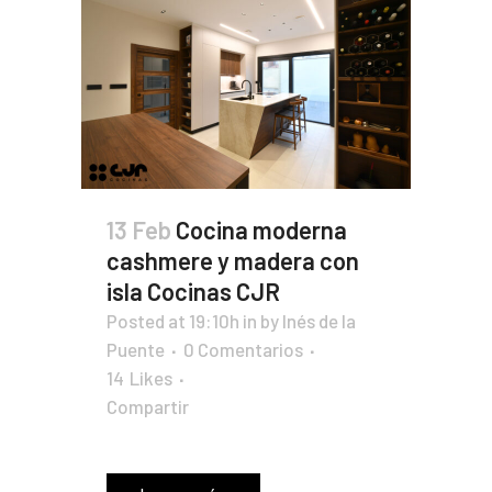
13 Feb
Cocina moderna
cashmere y madera con
isla Cocinas CJR
Posted at 19:10h
in
by
Inés de la
Puente
0 Comentarios
14
Likes
Compartir