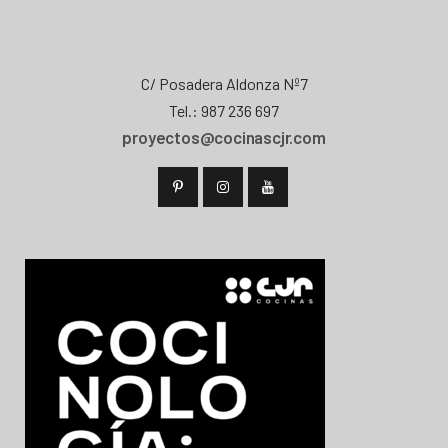
C/ Posadera Aldonza Nº7
Tel.: 987 236 697
proyectos@cocinascjr.com