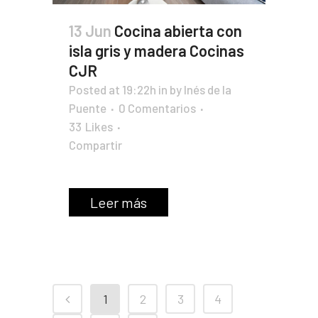
13 Jun
Cocina abierta con
isla gris y madera Cocinas
CJR
Posted at 19:22h
in
by
Inés de la
Puente
0 Comentarios
33
Likes
Compartir
Leer más
1
2
3
4