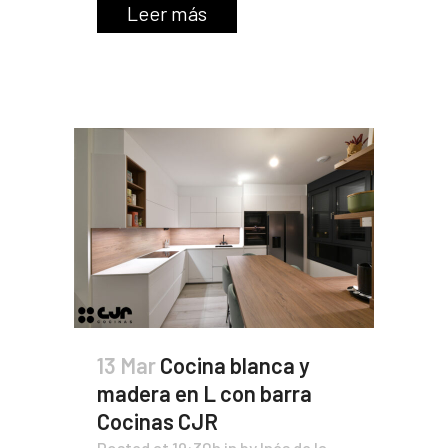
Leer más
13 Mar
Cocina blanca y
madera en L con barra
Cocinas CJR
Posted at 19:30h
in
by
Inés de la