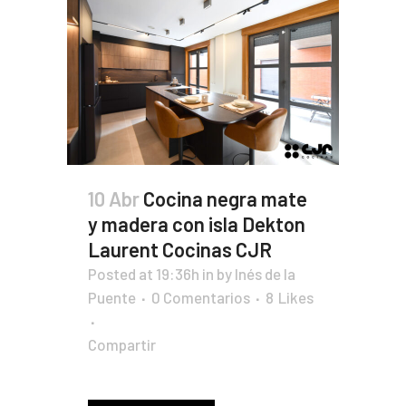
10 Abr
Cocina negra mate
y madera con isla Dekton
Laurent Cocinas CJR
Posted at 19:36h
in
by
Inés de la
Puente
0 Comentarios
8
Likes
Compartir