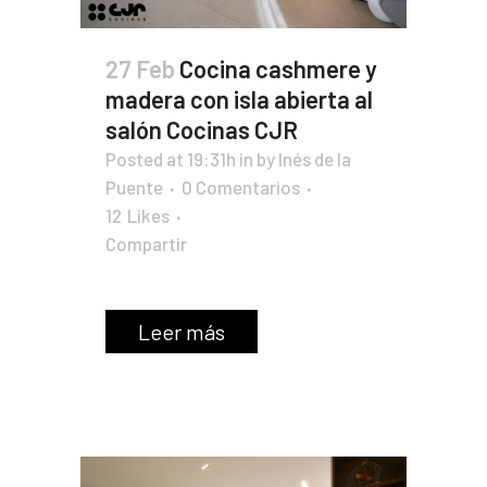
27 Feb
Cocina cashmere y
madera con isla abierta al
salón Cocinas CJR
Posted at 19:31h
in
by
Inés de la
Puente
0 Comentarios
12
Likes
Compartir
Leer más