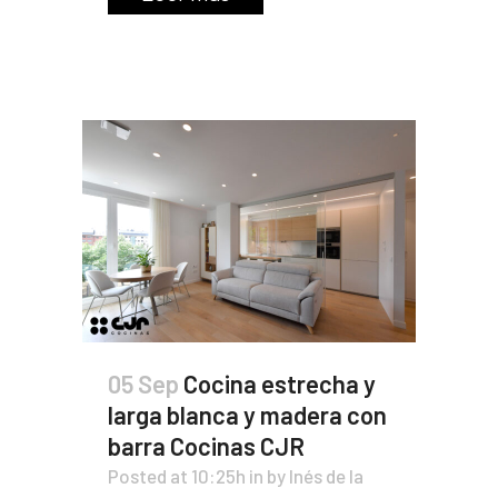
05 Sep
Cocina estrecha y
larga blanca y madera con
barra Cocinas CJR
Posted at 10:25h
in
by
Inés de la