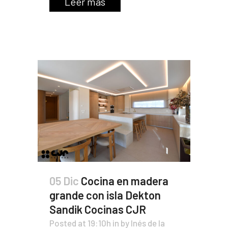
Leer más
05 Dic
Cocina en madera
grande con isla Dekton
Sandik Cocinas CJR
Posted at 19:10h
in
by
Inés de la