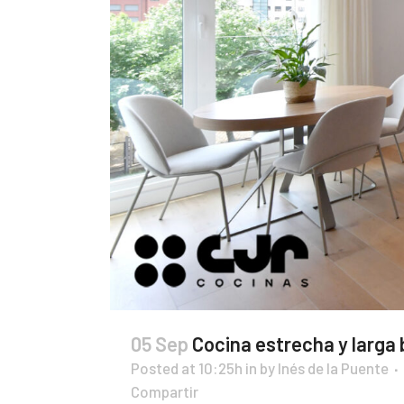
05 Sep
Cocina estrecha y larga
Posted at 10:25h
in
by
Inés de la Puente
Compartir