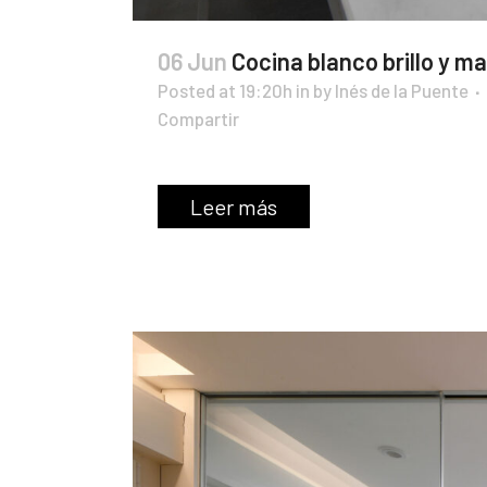
06 Jun
Cocina blanco brillo y m
Posted at 19:20h
in
by
Inés de la Puente
Compartir
Leer más