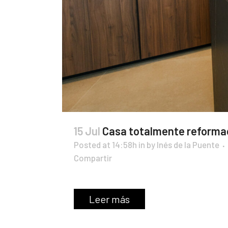
15 Jul
Casa totalmente reformad
Posted at 14:58h
in
by
Inés de la Puente
Compartir
Leer más