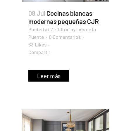
08 Jul
Cocinas blancas
modernas pequeñas CJR
Posted at 21:00h
in
by
Inés de la
Puente
0 Comentarios
33
Likes
Compartir
Leer más