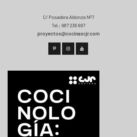
C/ Posadera Aldonza Nº7
Tel.: 987 236 697
proyectos@cocinascjr.com