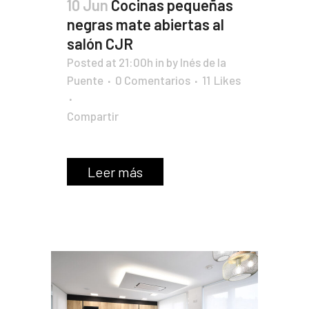
10 Jun
Cocinas pequeñas
negras mate abiertas al
salón CJR
Posted at 21:00h
in
by
Inés de la
Puente
0 Comentarios
11
Likes
Compartir
Leer más