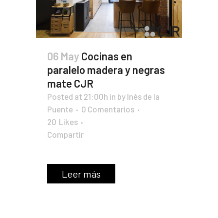
06 May
Cocinas en
paralelo madera y negras
mate CJR
Posted at 21:00h
in
by
Inés de la
Puente
0 Comentarios
20
Likes
Compartir
Leer más