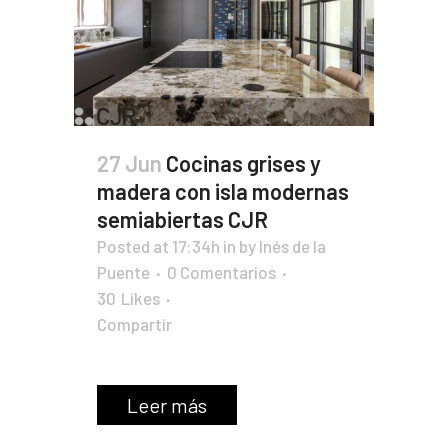
27 Jun
Cocinas grises y
madera con isla modernas
semiabiertas CJR
Posted at 17:34h
in
by
Inés de la
Puente
0 Comentarios
30
Likes
Compartir
Leer más