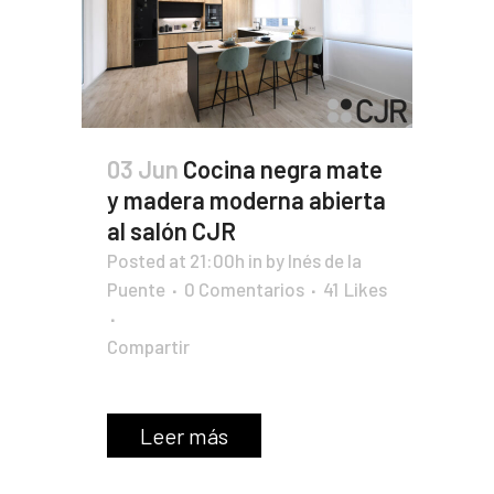
03 Jun
Cocina negra mate
y madera moderna abierta
al salón CJR
Posted at 21:00h
in
by
Inés de la
Puente
0 Comentarios
41
Likes
Compartir
Leer más