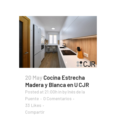
20 May
Cocina Estrecha
Madera y Blanca en U CJR
Posted at 21:00h
in
by
Inés de la
Puente
0 Comentarios
33
Likes
Compartir