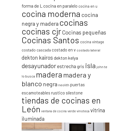
forma de L
cocina en paralelo
cocina en u
cocina moderna
cocina
cocinas
negra y madera
cocinas cjr
Cocinas pequeñas
Cocinas Santos
cocina vintage
costado en v
costado cascada
costado lateral
dekton kairos
dekton kelya
isla
desayunador
estrecha
gris
john te
madera
madera y
lo busca
blanco
negra
puertas
neolith
escamoteables
rustico
silestone
tiendas de cocinas en
León
vitrina
verde
vinoteca
ventana de cocina
iluminada