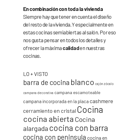
En combinación con toda la vivienda
Siempre hay que tener en cuenta el diseño
del resto de la vivienda. Y especialmente en
estas cocinas semiabiertas al salón. Por eso
nos gusta pensar en todos los detalles y
ofrecer la máxima
calidad
en nuestras
cocinas.
LO + VISTO
blanco
barra de cocina
cajón zócalo
campana escamoteable
campana decorativa
cashmere
campana incorporada en la placa
Cocina
cerramiento en cristal
cocina abierta
Cocina
cocina con barra
alargada
cocina con peninsula
cocina en