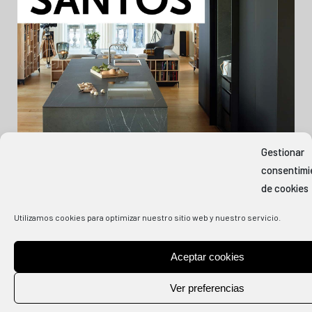
Gestionar
consentimi
de cookies
Utilizamos cookies para optimizar nuestro sitio web y nuestro servicio.
Aceptar cookies
COPYRIGHT
2026 COCINAS CJR | DISEÑO Y SERVICIO WEB BY
INDOSMEDIA.
Ver preferencias
AVISO LEGAL Y PRIVACIDAD
|
POLÍTICA DE COOKIES