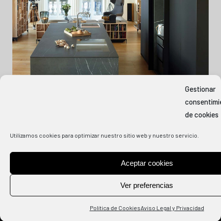
Gestionar
consentimi
de cookies
Utilizamos cookies para optimizar nuestro sitio web y nuestro servicio.
Aceptar cookies
COPYRIGHT
2026 COCINAS CJR | DISEÑO Y SERVICIO WEB BY
INDOSMEDIA.
Ver preferencias
AVISO LEGAL Y PRIVACIDAD
|
POLÍTICA DE COOKIES
Política de Cookies
Aviso Legal y Privacidad
BASES SORTEO COCINAS CJR X SINGULAR MARKET