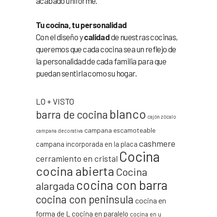
acabado uniforme.
Tu cocina, tu personalidad
Con el diseño y
calidad
de nuestras cocinas,
queremos que cada cocina sea un reflejo de
la personalidad de cada familia para que
puedan sentirla como su hogar.
LO + VISTO
blanco
barra de cocina
cajón zócalo
campana escamoteable
campana decorativa
cashmere
campana incorporada en la placa
Cocina
cerramiento en cristal
cocina abierta
Cocina
cocina con barra
alargada
cocina con peninsula
cocina en
forma de L
cocina en paralelo
cocina en u