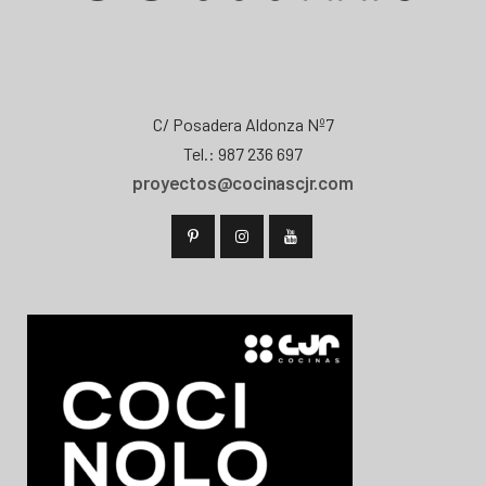
C/ Posadera Aldonza Nº7
Tel.: 987 236 697
proyectos@cocinascjr.com