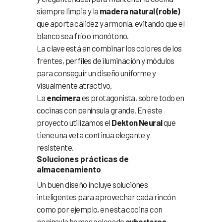
siempre limpia y la
madera natural (roble)
que aporta calidez y armonía, evitando que el
blanco sea frío o monótono.
La clave está en combinar los colores de los
frentes, perfiles de iluminación y módulos
para conseguir un diseño uniforme y
visualmente atractivo.
La
encimera
es protagonista, sobre todo en
cocinas con península grande. En este
proyecto utilizamos el
Dekton Neural
que
tiene una veta continua elegante y
resistente.
Soluciones prácticas de
almacenamiento
Un buen diseño incluye soluciones
inteligentes para aprovechar cada rincón
como por ejemplo, en esta cocina con
península hemos colocado
cuberteros