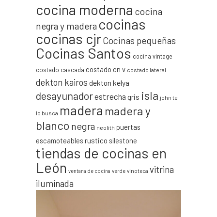
cocina moderna
cocina
cocinas
negra y madera
cocinas cjr
Cocinas pequeñas
Cocinas Santos
cocina vintage
costado en v
costado cascada
costado lateral
dekton kairos
dekton kelya
isla
desayunador
estrecha
gris
john te
madera
madera y
lo busca
blanco
negra
puertas
neolith
escamoteables
rustico
silestone
tiendas de cocinas en
León
vitrina
verde
vinoteca
ventana de cocina
iluminada