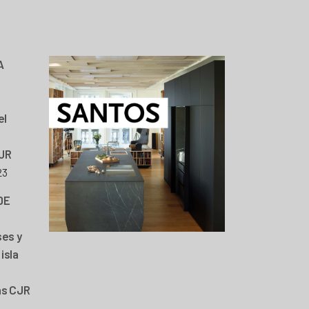
A
el
JR
23
DE
ses y
isla
as CJR