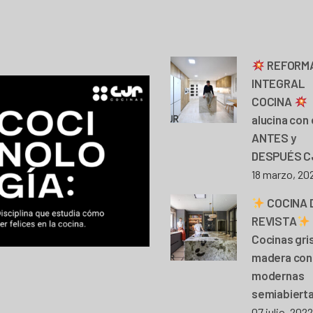
REFORM
INTEGRAL
COCINA
alucina con 
ANTES y
DESPUÉS C
18 marzo, 20
COCINA 
REVISTA
Cocinas gri
madera con 
modernas
semiabiert
07 julio, 2022