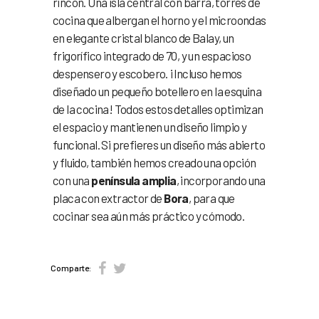
rincón. Una isla central con barra, torres de
cocina que albergan el horno y el microondas
en elegante cristal blanco de Balay, un
frigorífico integrado de 70, y un espacioso
despensero y escobero. ¡Incluso hemos
diseñado un pequeño botellero en la esquina
de la cocina! Todos estos detalles optimizan
el espacio y mantienen un diseño limpio y
funcional. Si prefieres un diseño más abierto
y fluido, también hemos creado una opción
con una
península amplia
, incorporando una
placa con extractor de
Bora
, para que
cocinar sea aún más práctico y cómodo.
Comparte: