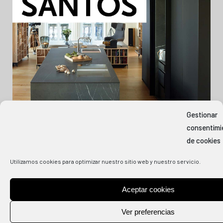
Gestionar
consentimi
de cookies
Utilizamos cookies para optimizar nuestro sitio web y nuestro servicio.
Aceptar cookies
COPYRIGHT
2026 COCINAS CJR | DISEÑO Y SERVICIO WEB BY
INDOSMEDIA.
Ver preferencias