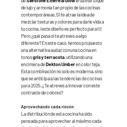
de
Silestone Ethereal Glow
le da ese toque
de lujo y armonía tan propio de las cocinas
contemporáneas. Si te atrae la idea de
mezclar texturas y colores para darle vida a
tu cocina, ¡este diseño es perfecto para ti!
Pero ¿qué pasa si te atreves a algo
diferente? En este caso, hemos propuesto
una alternativa audaz con una cocina en
tonos
gris y terracota
, utilizando una
encimera de
Dekton Umber
en color teja.
Esta combinación no solo es moderna, sino
que se anticipa a las
tendencias de cocinas
para 2025
. ¿Te atreves a innovar con este
contraste de colores?
Aprovechando cada rincón
La distribución de esta cocina ha sido
pensada para aprovechar al máximo cada