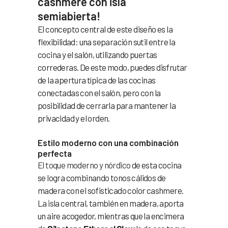
cashmere con isla
semiabierta!
El concepto central de este diseño es la
flexibilidad: una separación sutil entre la
cocina y el salón, utilizando puertas
correderas. De este modo, puedes disfrutar
de la apertura típica de las cocinas
conectadas con el salón, pero con la
posibilidad de cerrarla para mantener la
privacidad y el orden.
Estilo moderno con una combinación
perfecta
El toque moderno y nórdico
de esta cocina
se logra combinando tonos cálidos de
madera con el sofisticado color cashmere.
La isla central, también en madera, aporta
un aire acogedor, mientras que la encimera