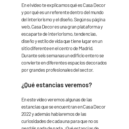
En el vídeo te explicamos qué es Casa Decor
y por qué es un referente dentro del mundo
del interiorismo y el diseño. Según su
página
web
, Casa Decor es una gran plataforma y
escaparte de interiorismo, tendencias,
diseño y estilo de vida que tiene lugar en un
sitio diferente en el centro de Madrid.
Durante seis semanas un edificio entero se
convierte en diferentes espacios decorados
por grandes profesionales del sector.
¿Qué estancias veremos?
En este vídeo veremos algunas de las
estancias que se encuentran en Casa Decor
2022 y además hablaremos de las
curiosidades de cada una para que no os
perdáis nada de nada. ¿Qué
estancias
de