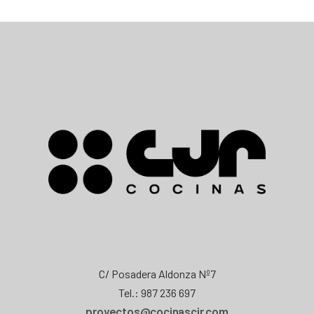
C/ Posadera Aldonza Nº7
Tel.: 987 236 697
proyectos@cocinascjr.com