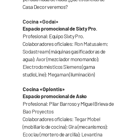
Casa Decor veremos?
Cocina «Godai»
Espacio promocional de Sixty Pro
.
Profesional: Equipo Sixty Pro.
Colaboradores oficiales:
Ron Matusalem
;
Sodastream
(máquinas gasificadoras de
agua);
Axor
(mezclador monomando);
Electrodomésticos Siemens
(gama
studioLine);
Megaman
(iluminación)
Cocina «Oplontis»
Espacio promocional de Asko
Profesional: Pilar Barroso y Miguel Brieva de
Bao Proyectos
Colaboradores oficiales:
Tegar Mobel
(mobiliario de cocina);
Gira
(mecanismos);
Ecoclay
(mortero de arcilla);
Levantina