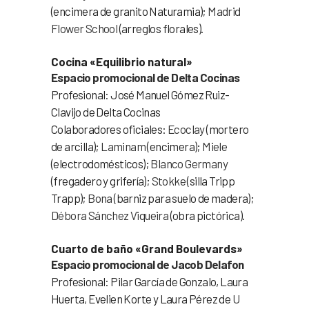
(encimera de granito Naturamia);
Madrid
Flower School
(arreglos florales).
Cocina «Equilibrio natural»
Espacio promocional de Delta Cocinas
Profesional: José Manuel Gómez Ruiz-
Clavijo de Delta Cocinas
Colaboradores oficiales:
Ecoclay
(mortero
de arcilla);
Laminam
(encimera);
Miele
(electrodomésticos);
Blanco Germany
(fregadero y grifería);
Stokke
(silla Tripp
Trapp);
Bona
(barniz para suelo de madera);
Débora Sánchez Viqueira
(obra pictórica).
Cuarto de baño «Grand Boulevards»
Espacio promocional de Jacob Delafon
Profesional: Pilar García de Gonzalo, Laura
Huerta, Evelien Korte y Laura Pérez de
U