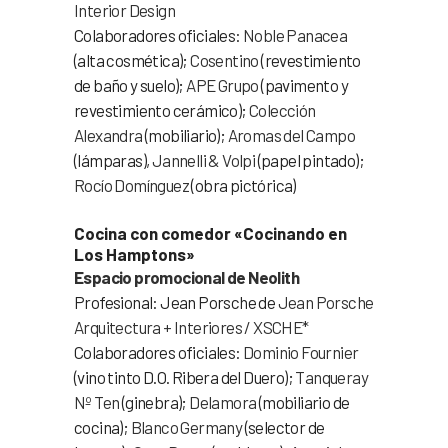
Interior Design
Colaboradores oficiales:
Noble Panacea
(alta cosmética);
Cosentino
(revestimiento
de baño y suelo);
APE Grupo
(pavimento y
revestimiento cerámico);
Colección
Alexandra
(mobiliario);
Aromas del Campo
(lámparas),
Jannelli & Volpi
(papel pintado);
Rocío Domínguez
(obra pictórica)
Cocina con comedor «Cocinando en
Los Hamptons»
Espacio promocional de Neolith
Profesional: Jean Porsche de
Jean Porsche
Arquitectura + Interiores / XSCHE*
Colaboradores oficiales:
Dominio Fournier
(vino tinto D.O. Ribera del Duero);
Tanqueray
Nº Ten
(ginebra);
Delamora
(mobiliario de
cocina);
Blanco Germany
(selector de