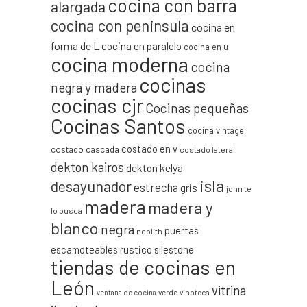
cocina con barra
alargada
cocina con peninsula
cocina en
forma de L
cocina en paralelo
cocina en u
cocina moderna
cocina
cocinas
negra y madera
cocinas cjr
Cocinas pequeñas
Cocinas Santos
cocina vintage
costado en v
costado cascada
costado lateral
dekton kairos
dekton kelya
isla
desayunador
estrecha
gris
john te
madera
madera y
lo busca
blanco
negra
puertas
neolith
escamoteables
rustico
silestone
tiendas de cocinas en
León
vitrina
verde
vinoteca
ventana de cocina