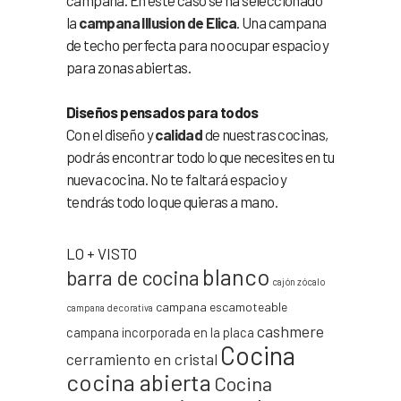
la
campana Illusion de Elica
. Una campana
de techo perfecta para no ocupar espacio y
para zonas abiertas.
Diseños pensados para todos
Con el diseño y
calidad
de nuestras cocinas,
podrás encontrar todo lo que necesites en tu
nueva cocina. No te faltará espacio y
tendrás todo lo que quieras a mano.
LO + VISTO
blanco
barra de cocina
cajón zócalo
campana escamoteable
campana decorativa
cashmere
campana incorporada en la placa
Cocina
cerramiento en cristal
cocina abierta
Cocina