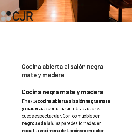
Cocina abierta al salón negra
mate y madera
Cocina negra mate y madera
En esta
cocina abierta al salón negra mate
y madera
, la combinación de acabados
queda espectacular. Con los muebles en
negro seda lah
, las paredes forradas en
nogal
, la
encimera de
Laminam
en color