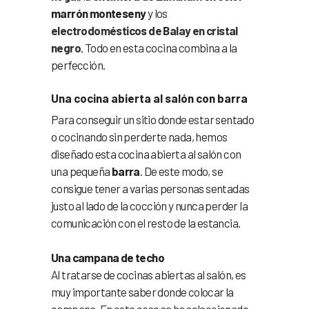
marrón monteseny
y los
electrodomésticos de Balay en cristal
negro
. Todo en esta cocina combina a la
perfección.
Una cocina abierta al salón con barra
Para conseguir un sitio donde estar sentado
o cocinando sin perderte nada, hemos
diseñado esta cocina abierta al salón con
una pequeña
barra
. De este modo, se
consigue tener a varias personas sentadas
justo al lado de la cocción y nunca perder la
comunicación con el resto de la estancia.
Una campana de techo
Al tratarse de cocinas abiertas al salón, es
muy importante saber donde colocar la
campana. En este caso se ha seleccionado