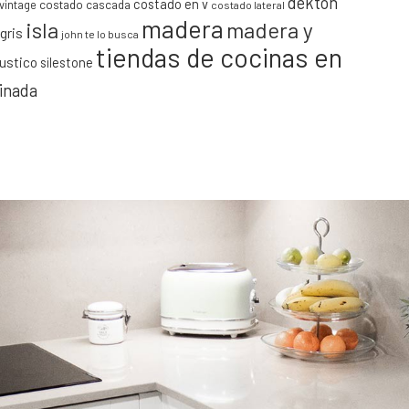
dekton
costado en v
vintage
costado cascada
costado lateral
madera
isla
madera y
gris
john te lo busca
tiendas de cocinas en
rustico
silestone
minada