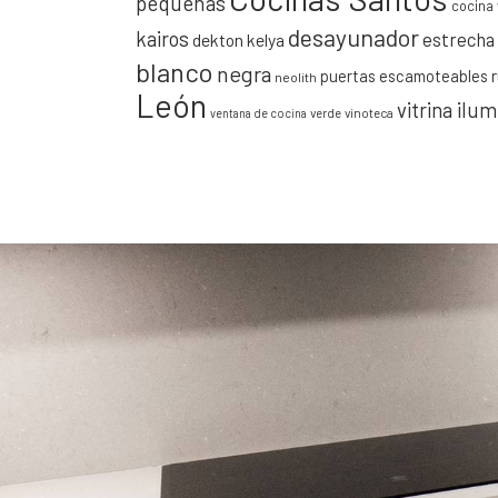
pequeñas
cocina 
desayunador
kairos
estrecha
dekton kelya
blanco
negra
puertas escamoteables
neolith
León
vitrina ilu
verde
vinoteca
ventana de cocina