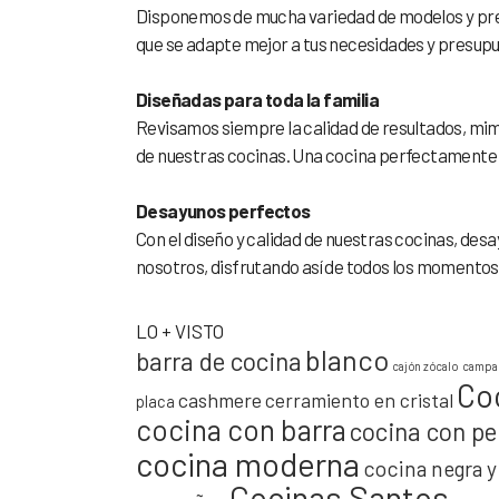
Disponemos de mucha variedad de modelos y prec
que se adapte mejor a tus necesidades y presup
Diseñadas para toda la familia
Revisamos siempre la calidad de resultados, mima
de nuestras cocinas. Una cocina perfectamente o
Desayunos perfectos
Con el diseño y calidad de nuestras cocinas, des
nosotros, disfrutando así de todos los momentos
LO + VISTO
blanco
barra de cocina
cajón zócalo
campan
Co
cashmere
cerramiento en cristal
placa
cocina con barra
cocina con pe
cocina moderna
cocina negra 
Cocinas Santos