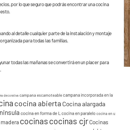
ios, por lo que seguro que podrás encontrar una cocina
uesto.
ndo al detalle cualquier parte de la instalación y montaje
rganizada para todas las familias.
ayunar todas las mañanas se convertirá en un placer para
.
campana incorporada en la
campana escamoteable
a decorativa
cina
cocina abierta
Cocina alargada
ninsula
cocina en forma de L
cocina en paralelo
cocina en u
cocinas
cocinas cjr
y madera
Cocinas