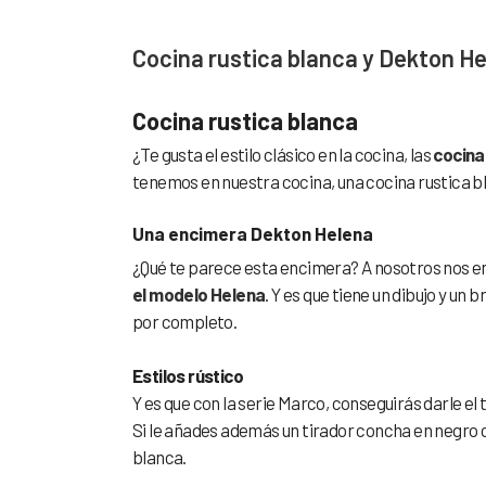
Cocina rustica blanca y Dekton H
Cocina rustica blanca
¿Te gusta el estilo clásico en la cocina, las
cocina
tenemos en nuestra cocina, una cocina rustica b
Una encimera Dekton Helena
¿Qué te parece esta encimera? A nosotros nos en
el modelo Helena
. Y es que tiene un dibujo y un 
por completo.
Estilos rústico
Y es que con la serie Marco, conseguirás darle el t
Si le añades además un tirador concha en negro co
blanca.