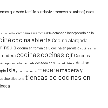
emos que cada familia pueda vivir momentos únicos juntos.
campana incorporada en la
campana escamoteable
a decorativa
cina
cocina abierta
Cocina alargada
ninsula
cocina en forma de L
cocina en paralelo
cocina en u
cocinas
cocinas cjr
y madera
Cocinas
dekton
costado en v
vintage
costado cascada
costado lateral
madera
isla
madera y
gris
john te lo busca
tiendas de cocinas en
rustico
silestone
minada