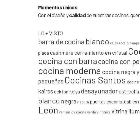
Momentos únicos
Con el diseño y
calidad
de nuestras cocinas, quer
LO + VISTO
blanco
barra de cocina
cajón zócalo
campan
Co
cashmere
cerramiento en cristal
placa
cocina con barra
cocina con pe
cocina moderna
cocina negra 
Cocinas Santos
pequeñas
cocina 
desayunador
kairos
estrecha
dekton kelya
blanco
negra
puertas escamoteables
neolith
León
vitrina ilu
verde
vinoteca
ventana de cocina