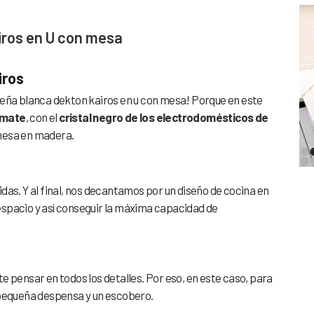
iros en U con mesa
iros
ueña blanca dekton kairos en u con mesa! Porque en este
 mate
, con el
cristal negro de los electrodomésticos de
mesa en madera.
das. Y al final, nos decantamos por un diseño de cocina en
spacio y así conseguir la máxima capacidad de
e pensar en todos los detalles. Por eso, en este caso, para
 pequeña despensa y un escobero.