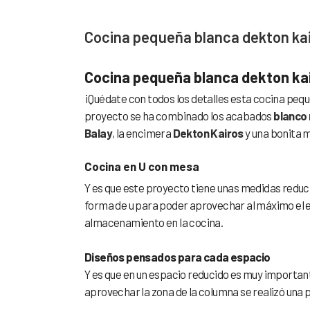
Cocina pequeña blanca dekton ka
Cocina pequeña blanca dekton ka
¡Quédate con todos los detalles esta cocina peq
proyecto se ha combinado los acabados
blanco
Balay
, la encimera
Dekton Kairos
y una bonita 
Cocina en U con mesa
Y es que este proyecto tiene unas medidas reduci
forma de u para poder aprovechar al máximo el e
almacenamiento en la cocina.
Diseños pensados para cada espacio
Y es que en un espacio reducido es muy important
aprovechar la zona de la columna se realizó una