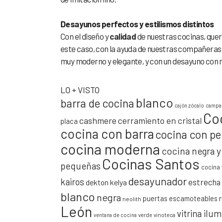
Desayunos perfectos y estilismos distintos
Con el diseño y
calidad
de nuestras cocinas, quer
este caso, con la ayuda de nuestras compañeras
muy moderno y elegante, y con un desayuno con 
LO + VISTO
blanco
barra de cocina
cajón zócalo
campan
Co
cashmere
cerramiento en cristal
placa
cocina con barra
cocina con pe
cocina moderna
cocina negra 
Cocinas Santos
pequeñas
cocina 
desayunador
kairos
estrecha
dekton kelya
blanco
negra
puertas escamoteables
neolith
León
vitrina ilu
verde
vinoteca
ventana de cocina