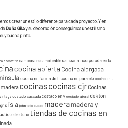
emos crear un estilo diferente para cada proyecto. Y en
 de
Doña Gila
y su decoración conseguimos un estilismo
muy buena pinta.
campana incorporada en la
campana escamoteable
a decorativa
cina
cocina abierta
Cocina alargada
ninsula
cocina en forma de L
cocina en paralelo
cocina en u
cocinas
cocinas cjr
y madera
Cocinas
dekton
costado en v
vintage
costado cascada
costado lateral
madera
isla
madera y
gris
john te lo busca
tiendas de cocinas en
rustico
silestone
minada