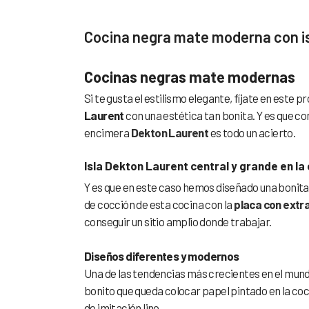
Cocina negra mate moderna con i
Cocinas negras mate modernas
Si te gusta el estilismo elegante, fíjate en este 
Laurent
con una estética tan bonita. Y es que c
encimera
Dekton Laurent
es todo un acierto.
Isla Dekton Laurent central y grande en la
Y es que en este caso hemos diseñado una bonita 
de cocción de esta cocina con la
placa con extr
conseguir un sitio amplio donde trabajar.
Diseños diferentes y modernos
Una de las tendencias más crecientes en el mundo d
bonito que queda colocar papel pintado en la coc
de imitación lino.