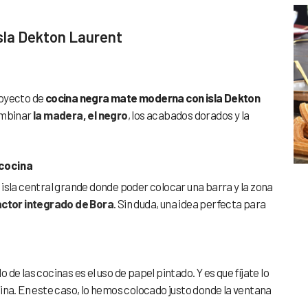
sla Dekton Laurent
proyecto de
cocina negra mate moderna con isla Dekton
ombinar
la madera, el negro
, los acabados dorados y la
 cocina
isla central grande donde poder colocar una barra y la zona
actor integrado de Bora
. Sin duda, una idea perfecta para
e las cocinas es el uso de papel pintado. Y es que fíjate lo
ina. En este caso, lo hemos colocado justo donde la ventana