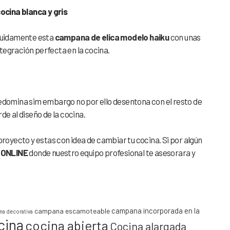
ocina blanca y gris
guidamente esta
campana de elica modelo haiku
con unas
tegración perfecta en la cocina.
redomina sim embargo no por ello desentona con el resto de
de al diseño de la cocina.
proyecto y estas con idea de cambiar tu cocina. Si por algún
 ONLINE
donde nuestro equipo profesional te asesorara y
campana incorporada en la
campana escamoteable
a decorativa
cina
cocina abierta
Cocina alargada