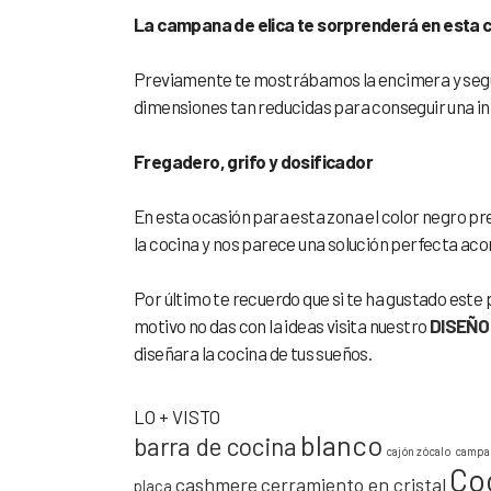
La campana de elica te
sorprenderá en esta c
Previamente te mostrábamos la encimera y se
dimensiones tan reducidas para conseguir una in
Fregadero, grifo y dosificador
En esta ocasión para esta zona el color negro p
la cocina y nos parece una solución perfecta acor
Por último te recuerdo que si te ha gustado este 
motivo no das con la ideas visita nuestro
DISEÑO
diseñara la cocina de tus sueños.
LO + VISTO
blanco
barra de cocina
cajón zócalo
campan
Co
cashmere
cerramiento en cristal
placa