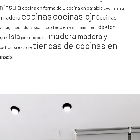
ninsula
cocina en forma de L
cocina en paralelo
cocina en u
cocinas
cocinas cjr
y madera
Cocinas
dekton
costado en v
vintage
costado cascada
costado lateral
madera
isla
madera y
gris
john te lo busca
tiendas de cocinas en
rustico
silestone
minada