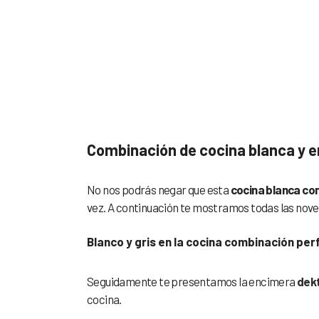
Cocina blanca 
dekton soke
Combinación de cocina blanca y 
No nos podrás negar que esta
cocina blanca co
vez. A continuación te mostramos todas las nov
Blanco y gris en la cocina combinación pe
Seguidamente te presentamos la encimera
dek
cocina.