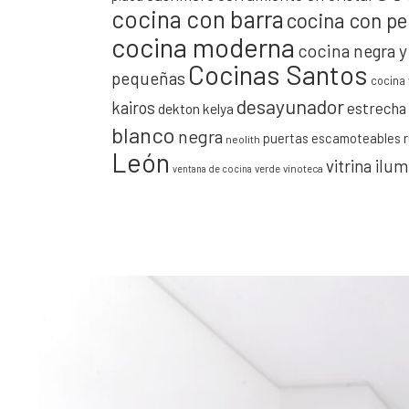
cocina con barra
cocina con pe
cocina moderna
cocina negra 
Cocinas Santos
pequeñas
cocina 
desayunador
kairos
estrecha
dekton kelya
blanco
negra
puertas escamoteables
neolith
León
vitrina ilu
verde
vinoteca
ventana de cocina