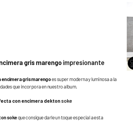
con encimera
encimera gris marengo
impresionante
n encimera gris marengo
es super moderna y luminosa a la
edades que incorpora en nuestro album.
rfecta con encimera dekton
soke
ton soke
que consigue darle un toque especial a esta