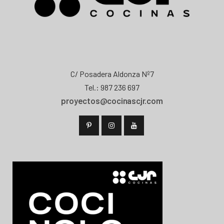
C/ Posadera Aldonza Nº7
Tel.: 987 236 697
proyectos@cocinascjr.com