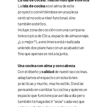
La
isla de cocina
es el alma de este
proyecto convirtiéndose en una pieza
central no solo a nivel funcional, sino
también estético.
Incluye zona de cocción con una
campana
telescópica de Elica
, espacio de almacenaje.
¿Lo mejor? La encimera está realizada
uniendo dos planchas con un acabado tan
fino que apenas se nota la junta.
Una cocina con alma y con cabeza
Con el diseño y
calidad
de nuestras cocinas,
adaptamos el espacio con soluciones
prácticas y mucho, mucho estilo. Si estás
pensando en cambiar tu cocina y quieres un
espacio que funcione para el día a día pero
también te haga decir “wow” cada vez que