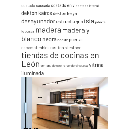
costado en v
costado cascada
costado lateral
dekton kairos
dekton kelya
isla
desayunador
estrecha
gris
john te
madera
madera y
lo busca
blanco
negra
puertas
neolith
escamoteables
rustico
silestone
tiendas de cocinas en
León
vitrina
verde
vinoteca
ventana de cocina
iluminada