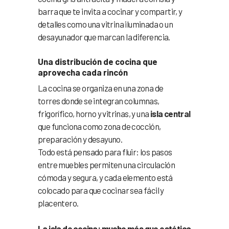
barra que te invita a cocinar y compartir, y
detalles como una vitrina iluminada o un
desayunador que marcan la diferencia.
Una distribución de cocina que
aprovecha cada rincón
La cocina se organiza en una zona de
torres donde se integran columnas,
frigorífico, horno y vitrinas, y una
isla central
que funciona como zona de cocción,
preparación y desayuno.
Todo está pensado para fluir: los pasos
entre muebles permiten una circulación
cómoda y segura, y cada elemento está
colocado para que cocinar sea fácil y
placentero.
La isla de cocina: mucho más que estética