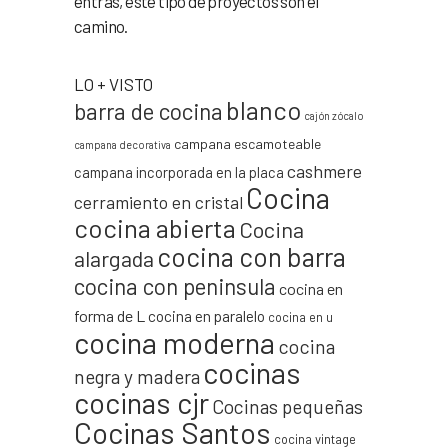
entras, este tipo de proyectos son el
camino.
LO + VISTO
blanco
barra de cocina
cajón zócalo
campana escamoteable
campana decorativa
cashmere
campana incorporada en la placa
Cocina
cerramiento en cristal
cocina abierta
Cocina
cocina con barra
alargada
cocina con peninsula
cocina en
forma de L
cocina en paralelo
cocina en u
cocina moderna
cocina
cocinas
negra y madera
cocinas cjr
Cocinas pequeñas
Cocinas Santos
cocina vintage