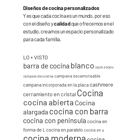
Diseños de cocina personalizados
Y es que cada cocina es un mundo, por eso
con el diseño y
calidad
que ofrecemos en el
estudio, creamos un espacio personalizado
para cada familia.
LO + VISTO
blanco
barra de cocina
cajón zócalo
campana escamoteable
campana decorativa
cashmere
campana incorporada en la placa
Cocina
cerramiento en cristal
cocina abierta
Cocina
cocina con barra
alargada
cocina con peninsula
cocina en
forma de L
cocina en paralelo
cocina en u
cocina moderna
cocina