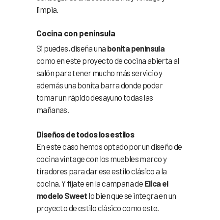
limpia.
Cocina con peninsula
Si puedes, diseña una
bonita península
como en este proyecto de cocina abierta al
salón para tener mucho más servicio y
además una bonita barra donde poder
tomar un rápido desayuno todas las
mañanas.
Diseños de todos los estilos
En este caso hemos optado por un diseño de
cocina vintage con los muebles marco y
tiradores para dar ese estilo clásico a la
cocina. Y fíjate en la campana de
Elica el
modelo Sweet
lo bien que se integra en un
proyecto de estilo clásico como este.