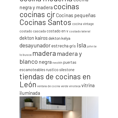
cocinas
negra y madera
cocinas cjr
Cocinas pequeñas
Cocinas Santos
cocina vintage
costado en v
costado cascada
costado lateral
dekton kairos
dekton kelya
isla
desayunador
estrecha
gris
john te
madera
madera y
lo busca
blanco
negra
puertas
neolith
escamoteables
rustico
silestone
tiendas de cocinas en
León
vitrina
verde
vinoteca
ventana de cocina
iluminada