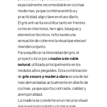
especialmente recomendable en cocinas
modernas, ya que combina estética y
practicidad, algo clave en el uso diario.
El gris antracita se utiliza tanto en frentes
como en interiores, herrajes, bisagras y
elementos técnicos, reforzando una
sensación de coherencia visual que eleva el
nivel del conjunto.
Para equilibrar la intensidad del gris, el
proyecto incorpora
madera de roble
natural
, utilizada principalmente en los
módulos altos plegables. Esta combinación
de
gris oscuro y madera clara
es una de las
más demandadas actualmente en diseño de
cocinas, ya que aporta contraste, calidez y
atemporalidad.
La madera se convierte en un recurso visual
que suaviza el conjunto y lo hace más