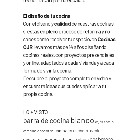
El diseño de tu cocina
Con el diseño y
calidad
de nuestras cocinas,
si estás en pleno proceso de reforma y no
sabes cómo resolver tu espacio, en
Cocinas
CJR
llevamos más de 14 años diseñando
cocinas reales, con proyectos presenciales
y online, adaptados a cada vivienda y a cada
forma de vivir la cocina.
Descubre el proyecto completo en vídeo y
encuentra ideas que puedes aplicar a tu
propia cocina.
LO + VISTO
blanco
barra de cocina
cajón zócalo
campana escamoteable
campana decorativa
cashmere
campana incorporada en la placa