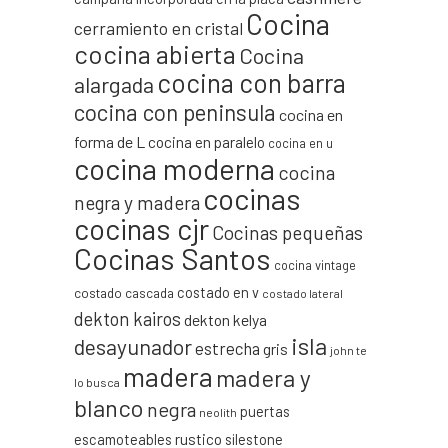
Cocina
cerramiento en cristal
cocina abierta
Cocina
cocina con barra
alargada
cocina con peninsula
cocina en
forma de L
cocina en paralelo
cocina en u
cocina moderna
cocina
cocinas
negra y madera
cocinas cjr
Cocinas pequeñas
Cocinas Santos
cocina vintage
costado en v
costado cascada
costado lateral
dekton kairos
dekton kelya
isla
desayunador
estrecha
gris
john te
madera
madera y
lo busca
blanco
negra
puertas
neolith
escamoteables
rustico
silestone