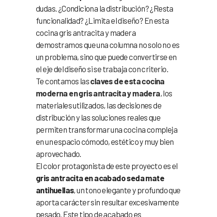
dudas. ¿Condiciona la distribución? ¿Resta
funcionalidad? ¿Limita el diseño? En esta
cocina gris antracita y madera
demostramos que una columna no solo no es
un problema, sino que puede convertirse en
el eje del diseño si se trabaja con criterio.
Te contamos las
claves de esta cocina
moderna en gris antracita y madera
, los
materiales utilizados, las decisiones de
distribución y las soluciones reales que
permiten transformar una cocina compleja
en un espacio cómodo, estético y muy bien
aprovechado.
El color protagonista de este proyecto es el
gris antracita en acabado seda mate
antihuellas
, un tono elegante y profundo que
aporta carácter sin resultar excesivamente
pesado. Este tipo de acabado es