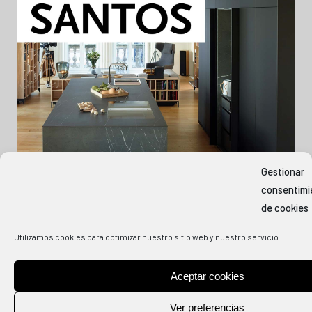
Gestionar
consentimi
de cookies
Utilizamos cookies para optimizar nuestro sitio web y nuestro servicio.
Aceptar cookies
COPYRIGHT
2026 COCINAS CJR | DISEÑO Y SERVICIO WEB BY
INDOSMEDIA.
Ver preferencias