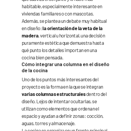
habitable, especialmente interesante en
viviendas familiares o con mascotas.
Además, se plantea un debate muy habitual
en diseño:
la orientación de la veta de la
madera
, vertical u horizontal, una decisión
puramente estética que demuestra hasta
qué punto los detalles importan en una
cocina bien pensada.
Cómo integrar una columna en el diseño
de la cocina
Uno de los puntos más interesantes del
proyecto es la forma en la que se integran
varias columnas estructurales
dentro del
diseño. Lejos de intentar ocultarlas, se
utilizan como elementos que ordenan el
espacio y ayudan a definir zonas: cocción,
aguas, torres y almacenaje.
La cocina se organiza en un frente principal