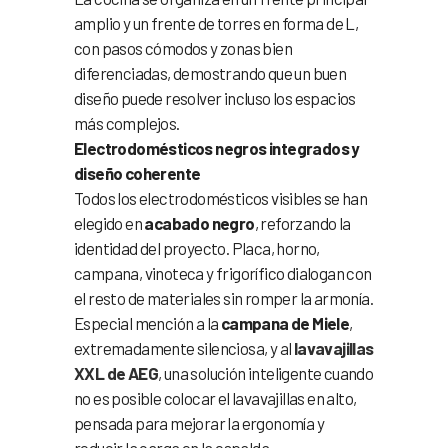
amplio y un frente de torres en forma de L,
con pasos cómodos y zonas bien
diferenciadas, demostrando que un buen
diseño puede resolver incluso los espacios
más complejos.
Electrodomésticos negros integrados y
diseño coherente
Todos los electrodomésticos visibles se han
elegido en
acabado negro
, reforzando la
identidad del proyecto. Placa, horno,
campana, vinoteca y frigorífico dialogan con
el resto de materiales sin romper la armonía.
Especial mención a la
campana de Miele
,
extremadamente silenciosa, y al
lavavajillas
XXL de AEG
, una solución inteligente cuando
no es posible colocar el lavavajillas en alto,
pensada para mejorar la ergonomía y
reducir la carga en la espalda.