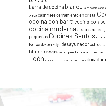
LO + VISTO
blanco
barra de cocina
cajón zócalo
campan
Co
cashmere
cerramiento en cristal
placa
cocina con barra
cocina con pe
cocina moderna
cocina negra 
Cocinas Santos
pequeñas
cocina 
desayunador
kairos
estrecha
dekton kelya
blanco
negra
puertas escamoteables
neolith
León
vitrina ilu
verde
vinoteca
ventana de cocina