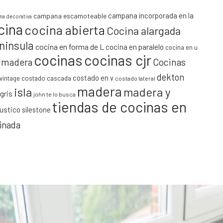
campana incorporada en la
campana escamoteable
a decorativa
cina
cocina abierta
Cocina alargada
ninsula
cocina en forma de L
cocina en paralelo
cocina en u
cocinas
cocinas cjr
y madera
Cocinas
dekton
costado en v
vintage
costado cascada
costado lateral
madera
isla
madera y
gris
john te lo busca
tiendas de cocinas en
rustico
silestone
minada